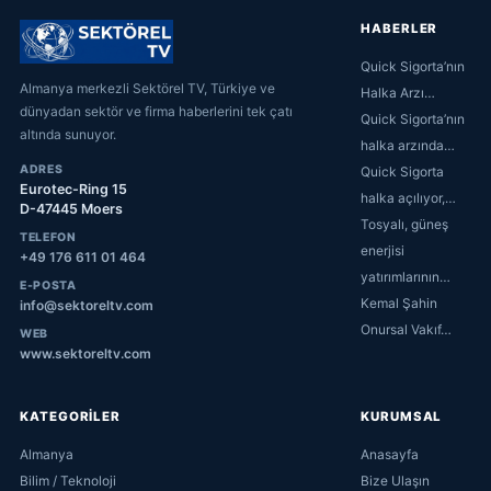
HABERLER
Quick Sigorta’nın
Almanya merkezli Sektörel TV, Türkiye ve
Halka Arzı…
dünyadan sektör ve firma haberlerini tek çatı
Quick Sigorta’nın
altında sunuyor.
halka arzında…
ADRES
Quick Sigorta
Eurotec-Ring 15
halka açılıyor,…
D-47445 Moers
Tosyalı, güneş
TELEFON
enerjisi
+49 176 611 01 464
yatırımlarının…
E-POSTA
Kemal Şahin
info@sektoreltv.com
Onursal Vakıf…
WEB
www.sektoreltv.com
KATEGORİLER
KURUMSAL
Almanya
Anasayfa
Bilim / Teknoloji
Bize Ulaşın