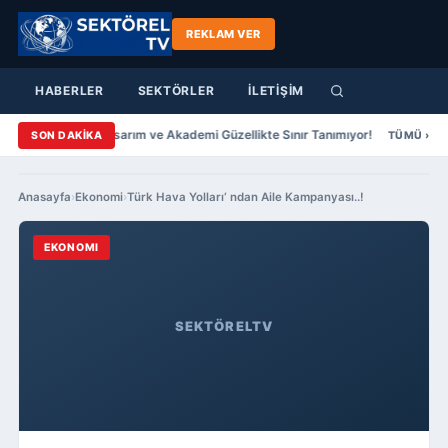
REKLAM VER
HABERLER
SEKTÖRLER
İLETİŞİM
ar Yazıcıer Saç Tasarım ve Akademi Güzellikte Sınır Tanımıyor!
Şenol G
SON DAKİKA
TÜMÜ ›
Anasayfa
›
Ekonomi
›
Türk Hava Yolları‘ ndan Aile Kampanyası..!
EKONOMI
SEKTÖRELTV