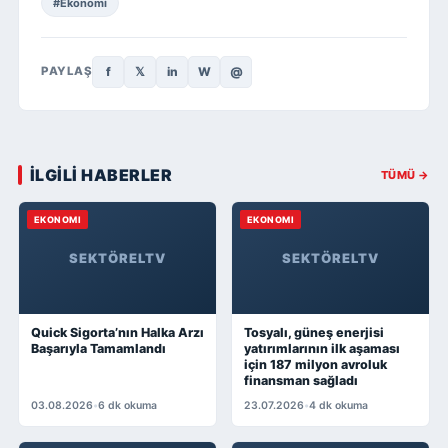
#Ekonomi
f
𝕏
in
W
@
PAYLAŞ
İLGİLİ HABERLER
TÜMÜ →
EKONOMI
EKONOMI
SEKTÖRELTV
SEKTÖRELTV
Quick Sigorta’nın Halka Arzı
Tosyalı, güneş enerjisi
Başarıyla Tamamlandı
yatırımlarının ilk aşaması
için 187 milyon avroluk
finansman sağladı
03.08.2026
•
6 dk okuma
23.07.2026
•
4 dk okuma