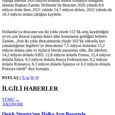
yaptığı ülkenin 26,6 milyon dolarlık tutarla Almanya olduğunu
aktaran Başkan Zandar, Hollanda’da ihracatın 2020 yılında 8,6
milyon dolar iken, 2021 yılında 14,7 milyon dolara, 2022 yılında da
18,3 milyon dolara çıktığını kaydetti.
Hollanda’ya ihracatın son iki yılda yüzde 112’lik artış kaydettiğini
ve en çok ihracat yapılan ikinci ülke konumuna geldiğini belirten
Zandar, „Son iki yılda ihracatımızda yüzde 102’lik yükseliş hızı
yakaladığımız İngiltere’ye ihracatımız 7,5 milyon dolardan 15,2
milyon dolara çıktı ve üçüncü büyük pazarımız oldu. Bu ülkeleri;
14,2 milyon dolarla ABD, 12,8 milyon dolarla Fransa, 12,4 milyon
dolarla İtalya, 9,5 milyon dolarla Rusya Federasyonu, 9,2 milyon
dolarla Romanya, 8,3 milyon dolarla İspanya ve 6,3 milyon dolarla
Polonya izledi“ diye konuştu.
PAYLAŞ
f
𝕏
in
W
@
İLGİLİ HABERLER
TÜMÜ →
EKONOMI
Quick Sigorta’nın Halka Arzı Başarıyla