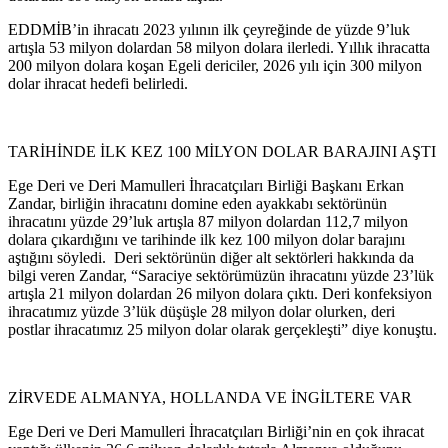
EDDMİB’in ihracatı 2023 yılının ilk çeyreğinde de yüzde 9’luk
artışla 53 milyon dolardan 58 milyon dolara ilerledi. Yıllık ihracatta
200 milyon dolara koşan Egeli dericiler, 2026 yılı için 300 milyon
dolar ihracat hedefi belirledi.
TARİHİNDE İLK KEZ 100 MİLYON DOLAR BARAJINI AŞTI
Ege Deri ve Deri Mamulleri İhracatçıları Birliği Başkanı Erkan
Zandar, birliğin ihracatını domine eden ayakkabı sektörünün
ihracatını yüzde 29’luk artışla 87 milyon dolardan 112,7 milyon
dolara çıkardığını ve tarihinde ilk kez 100 milyon dolar barajını
aştığını söyledi. Deri sektörünün diğer alt sektörleri hakkında da
bilgi veren Zandar, “Saraciye sektörümüzün ihracatını yüzde 23’lük
artışla 21 milyon dolardan 26 milyon dolara çıktı. Deri konfeksiyon
ihracatımız yüzde 3’lük düşüşle 28 milyon dolar olurken, deri
postlar ihracatımız 25 milyon dolar olarak gerçekleşti” diye konuştu.
ZİRVEDE ALMANYA, HOLLANDA VE İNGİLTERE VAR
Ege Deri ve Deri Mamulleri İhracatçıları Birliği’nin en çok ihracat