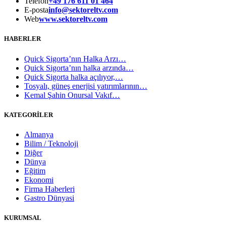
Telefon
+49 176 611 01 464
E-posta
info@sektoreltv.com
Web
www.sektoreltv.com
HABERLER
Quick Sigorta’nın Halka Arzı…
Quick Sigorta’nın halka arzında…
Quick Sigorta halka açılıyor,…
Tosyalı, güneş enerjisi yatırımlarının…
Kemal Şahin Onursal Vakıf…
KATEGORİLER
Almanya
Bilim / Teknoloji
Diğer
Dünya
Eğitim
Ekonomi
Firma Haberleri
Gastro Dünyasi
KURUMSAL