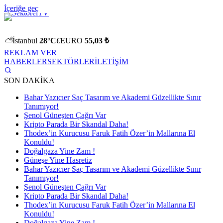
İçeriğe geç
⛅
İstanbul
28°C
€
EURO
55,03 ₺
REKLAM VER
HABERLER
SEKTÖRLER
İLETİŞİM
SON DAKİKA
Bahar Yazıcıer Saç Tasarım ve Akademi Güzellikte Sınır
Tanımıyor!
Şenol Güneşten Çağrı Var
Kripto Parada Bir Skandal Daha!
Thodex’in Kurucusu Faruk Fatih Özer’in Mallarına El
Konuldu!
Doğalgaza Yine Zam !
Güneşe Yine Hasretiz
Bahar Yazıcıer Saç Tasarım ve Akademi Güzellikte Sınır
Tanımıyor!
Şenol Güneşten Çağrı Var
Kripto Parada Bir Skandal Daha!
Thodex’in Kurucusu Faruk Fatih Özer’in Mallarına El
Konuldu!
Doğalgaza Yine Zam !