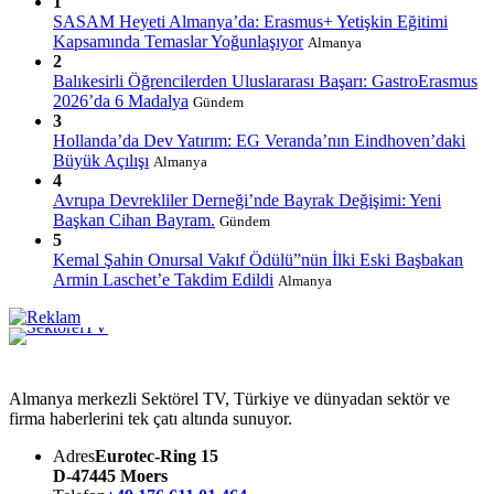
1
SASAM Heyeti Almanya’da: Erasmus+ Yetişkin Eğitimi
Kapsamında Temaslar Yoğunlaşıyor
Almanya
2
Balıkesirli Öğrencilerden Uluslararası Başarı: GastroErasmus
2026’da 6 Madalya
Gündem
3
Hollanda’da Dev Yatırım: EG Veranda’nın Eindhoven’daki
Büyük Açılışı
Almanya
4
Avrupa Devrekliler Derneği’nde Bayrak Değişimi: Yeni
Başkan Cihan Bayram.
Gündem
5
Kemal Şahin Onursal Vakıf Ödülü”nün İlki Eski Başbakan
Armin Laschet’e Takdim Edildi
Almanya
Almanya merkezli Sektörel TV, Türkiye ve dünyadan sektör ve
firma haberlerini tek çatı altında sunuyor.
Adres
Eurotec-Ring 15
D-47445 Moers