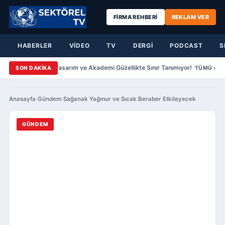
FİRMA REHBERİ
REKLAM VER
HABERLER
VİDEO
TV
DERGİ
PODCAST
S
ahar Yazıcıer Saç Tasarım ve Akademi Güzellikte Sınır Tanımıyor!
Şenol
SON DAKİKA
TÜMÜ ›
Anasayfa
›
Gündem
›
Sağanak Yağmur ve Sıcak Beraber Etkileyecek
GÜNDEM