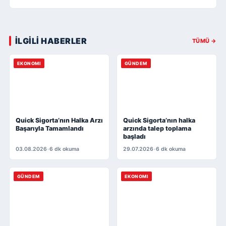
İLGİLİ HABERLER
TÜMÜ →
EKONOMI
GÜNDEM
Quick Sigorta’nın Halka Arzı
Quick Sigorta’nın halka
Başarıyla Tamamlandı
arzında talep toplama
başladı
03.08.2026
•
6 dk okuma
29.07.2026
•
6 dk okuma
GÜNDEM
EKONOMI