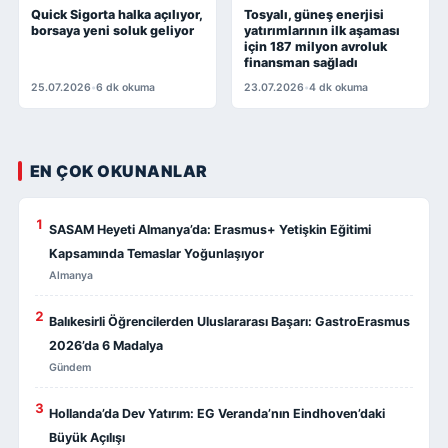
Quick Sigorta halka açılıyor,
Tosyalı, güneş enerjisi
borsaya yeni soluk geliyor
yatırımlarının ilk aşaması
için 187 milyon avroluk
finansman sağladı
25.07.2026
•
6 dk okuma
23.07.2026
•
4 dk okuma
EN ÇOK OKUNANLAR
1
SASAM Heyeti Almanya’da: Erasmus+ Yetişkin Eğitimi
Kapsamında Temaslar Yoğunlaşıyor
Almanya
2
Balıkesirli Öğrencilerden Uluslararası Başarı: GastroErasmus
2026’da 6 Madalya
Gündem
3
Hollanda’da Dev Yatırım: EG Veranda’nın Eindhoven’daki
Büyük Açılışı