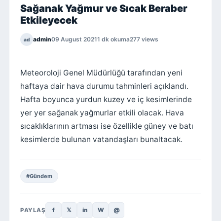
Sağanak Yağmur ve Sıcak Beraber
Etkileyecek
admin
09 August 2021
1 dk okuma
277 views
ad
Meteoroloji Genel Müdürlüğü tarafından yeni
haftaya dair hava durumu tahminleri açıklandı.
Hafta boyunca yurdun kuzey ve iç kesimlerinde
yer yer sağanak yağmurlar etkili olacak. Hava
sıcaklıklarının artması ise özellikle güney ve batı
kesimlerde bulunan vatandaşları bunaltacak.
#Gündem
f
𝕏
in
W
@
PAYLAŞ