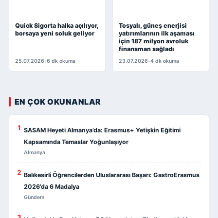
Quick Sigorta halka açılıyor,
Tosyalı, güneş enerjisi
borsaya yeni soluk geliyor
yatırımlarının ilk aşaması
için 187 milyon avroluk
finansman sağladı
25.07.2026
•
6 dk okuma
23.07.2026
•
4 dk okuma
EN ÇOK OKUNANLAR
1
SASAM Heyeti Almanya’da: Erasmus+ Yetişkin Eğitimi
Kapsamında Temaslar Yoğunlaşıyor
Almanya
2
Balıkesirli Öğrencilerden Uluslararası Başarı: GastroErasmus
2026’da 6 Madalya
Gündem
3