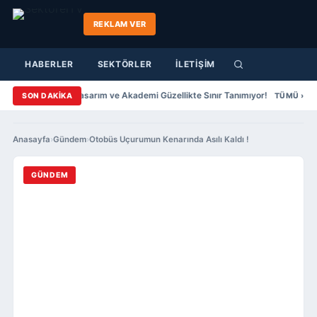
REKLAM VER
HABERLER
SEKTÖRLER
İLETİŞİM
har Yazıcıer Saç Tasarım ve Akademi Güzellikte Sınır Tanımıyor!
Şenol 
SON DAKİKA
TÜMÜ ›
Anasayfa
›
Gündem
›
Otobüs Uçurumun Kenarında Asılı Kaldı !
GÜNDEM