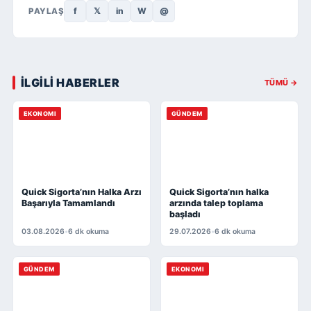
f
𝕏
in
W
@
PAYLAŞ
İLGİLİ HABERLER
TÜMÜ →
EKONOMI
GÜNDEM
Quick Sigorta’nın Halka Arzı
Quick Sigorta’nın halka
Başarıyla Tamamlandı
arzında talep toplama
başladı
03.08.2026
•
6 dk okuma
29.07.2026
•
6 dk okuma
GÜNDEM
EKONOMI