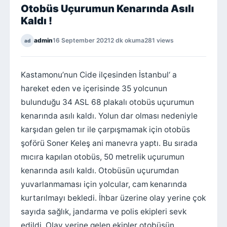
Otobüs Uçurumun Kenarında Asılı
Kaldı !
admin
16 September 2021
2 dk okuma
281 views
ad
Kastamonu’nun Cide ilçesinden İstanbul‘ a
hareket eden ve içerisinde 35 yolcunun
bulunduğu 34 ASL 68 plakalı otobüs uçurumun
kenarında asılı kaldı. Yolun dar olması nedeniyle
karşıdan gelen tır ile çarpışmamak için otobüs
şoförü Soner Keleş ani manevra yaptı. Bu sırada
mıcıra kapılan otobüs, 50 metrelik uçurumun
kenarında asılı kaldı. Otobüsün uçurumdan
yuvarlanmaması için yolcular, cam kenarında
kurtarılmayı bekledi. İhbar üzerine olay yerine çok
sayıda sağlık, jandarma ve polis ekipleri sevk
edildi. Olay yerine gelen ekipler otobüsün