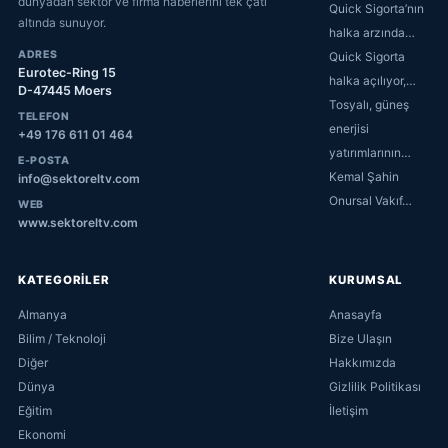
dünyadan sektör ve firma haberlerini tek çatı
Quick Sigorta’nın
altında sunuyor.
halka arzında…
ADRES
Quick Sigorta
Eurotec-Ring 15
halka açılıyor,…
D-47445 Moers
Tosyalı, güneş
TELEFON
enerjisi
+49 176 611 01 464
yatırımlarının…
E-POSTA
Kemal Şahin
info@sektoreltv.com
Onursal Vakıf…
WEB
www.sektoreltv.com
KATEGORİLER
KURUMSAL
Almanya
Anasayfa
Bilim / Teknoloji
Bize Ulaşın
Diğer
Hakkımızda
Dünya
Gizlilik Politikası
Eğitim
İletişim
Ekonomi