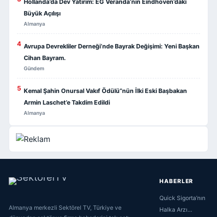
Hollanda’da Dev Yatırım: EG Veranda’nın Eindhoven’daki
Büyük Açılışı
Almanya
4
Avrupa Devrekliler Derneği’nde Bayrak Değişimi: Yeni Başkan
Cihan Bayram.
Gündem
5
Kemal Şahin Onursal Vakıf Ödülü”nün İlki Eski Başbakan
Armin Laschet’e Takdim Edildi
Almanya
HABERLER
Quick Sigorta’nın
Almanya merkezli Sektörel TV, Türkiye ve
Halka Arzı…