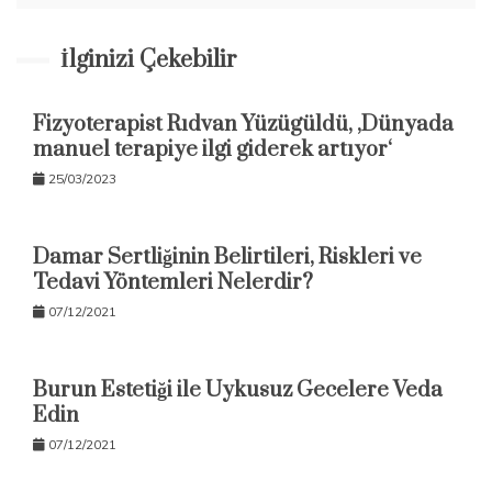
i
k
a
İlginizi Çekebilir
Fizyoterapist Rıdvan Yüzügüldü, ‚Dünyada
manuel terapiye ilgi giderek artıyor‘
25/03/2023
Damar Sertliğinin Belirtileri, Riskleri ve
Tedavi Yöntemleri Nelerdir?
07/12/2021
Burun Estetiği ile Uykusuz Gecelere Veda
Edin
07/12/2021