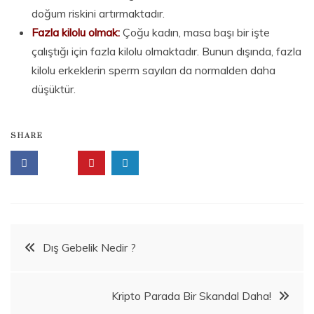
doğum riskini artırmaktadır.
Fazla kilolu olmak:
Çoğu kadın, masa başı bir işte
çalıştığı için fazla kilolu olmaktadır. Bunun dışında, fazla
kilolu erkeklerin sperm sayıları da normalden daha
düşüktür.
SHARE
S
a
ğ
l
ı
k
,
Beitragsnavigation
s
Dış Gebelik Nedir ?
o
n
d
a
Kripto Parada Bir Skandal Daha!
k