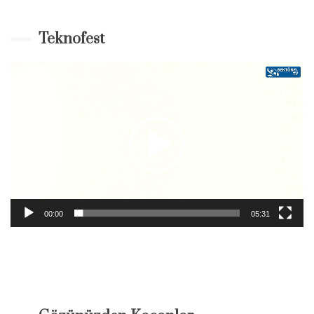
Teknofest
Video-
Player
00:00
05:31