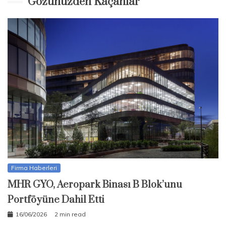
Gözünüzden Kaçanlar
Firma Haberleri
MHR GYO, Aeropark Binası B Blok’unu
Portföyüne Dahil Etti
16/06/2026
2 min read