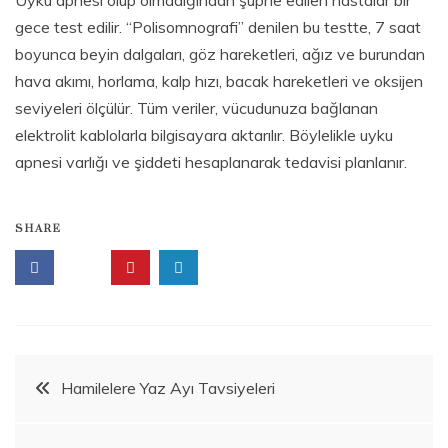
Uyku apnesi olup olmadığından şüphe edilen hastalar bir
gece test edilir. “Polisomnografi” denilen bu testte, 7 saat
boyunca beyin dalgaları, göz hareketleri, ağız ve burundan
hava akımı, horlama, kalp hızı, bacak hareketleri ve oksijen
seviyeleri ölçülür. Tüm veriler, vücudunuza bağlanan
elektrolit kablolarla bilgisayara aktarılır. Böylelikle uyku
apnesi varlığı ve şiddeti hesaplanarak tedavisi planlanır.
SHARE
S
a
ğ
l
ı
k
Beitragsnavigation
Hamilelere Yaz Ayı Tavsiyeleri