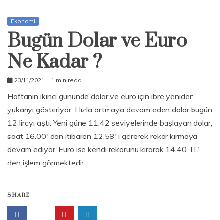
Ekonomi
Bugün Dolar ve Euro
Ne Kadar ?
23/11/2021
1 min read
admin
Haftanın ikinci gününde dolar ve euro için ibre yeniden
yukarıyı gösteriyor. Hızla artmaya devam eden dolar bugün
12 lirayı aştı. Yeni güne 11,42 seviyelerinde başlayan dolar,
saat 16.00′ dan itibaren 12,58′ i görerek rekor kırmaya
devam ediyor. Euro ise kendi rekorunu kırarak 14,40 TL‘
den işlem görmektedir.
SHARE
E
k
o