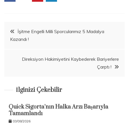
n
o
m
i
Beitragsnavigation
İşitme Engelli Milli Sporcularımız 5 Madalya
Kazandı !
Direksiyon Hakimiyetini Kaybederek Bariyerlere
Çarptı !
İlginizi Çekebilir
Quick Sigorta’nın Halka Arzı Başarıyla
Tamamlandı
03/08/2026