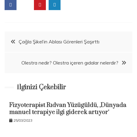
ğ
l
ı
k
Beitragsnavigation
Çağla Şikel’in Ablası Görenleri Şaşırttı
Olestra nedir? Olestra içeren gıdalar nelerdir?
İlginizi Çekebilir
Fizyoterapist Rıdvan Yüzügüldü, ‚Dünyada
manuel terapiye ilgi giderek artıyor‘
25/03/2023