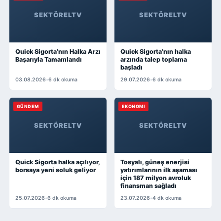
SEKTÖRELTV
SEKTÖRELTV
Quick Sigorta’nın Halka Arzı
Quick Sigorta’nın halka
Başarıyla Tamamlandı
arzında talep toplama
başladı
03.08.2026
•
6 dk okuma
29.07.2026
•
6 dk okuma
GÜNDEM
EKONOMI
SEKTÖRELTV
SEKTÖRELTV
Quick Sigorta halka açılıyor,
Tosyalı, güneş enerjisi
borsaya yeni soluk geliyor
yatırımlarının ilk aşaması
için 187 milyon avroluk
finansman sağladı
25.07.2026
•
6 dk okuma
23.07.2026
•
4 dk okuma