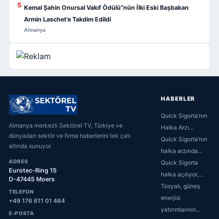
5
Kemal Şahin Onursal Vakıf Ödülü”nün İlki Eski Başbakan
Armin Laschet’e Takdim Edildi
Almanya
HABERLER
Quick Sigorta’nın
Almanya merkezli Sektörel TV, Türkiye ve
Halka Arzı…
dünyadan sektör ve firma haberlerini tek çatı
Quick Sigorta’nın
altında sunuyor.
halka arzında…
ADRES
Quick Sigorta
Eurotec-Ring 15
halka açılıyor,…
D-47445 Moers
Tosyalı, güneş
TELEFON
enerjisi
+49 176 611 01 464
yatırımlarının…
E-POSTA