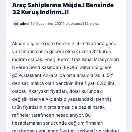
Araç Sahiplerine Müjde.! Benzinde
32 Kuruş İndirim..!!
admin
10 November 2021
1 dk okuma
312 views
ad
Alınan bilgilere göre benzinin litre fiyatında gece
yarısından sonra geçerli olmak üzere 32 kuruş
indirim olacak. Enerji Petrol Gaz İkmal İstasyonları
İşveren Sendikasından (EPGİS) alınan bilgilere
göre, Başkent Ankara‘ da ortalama olarak 8. 52′
den satılmakta olan benzinin litre fiyatı 8.20 lira
olacak. Akaryakıt fiyatları, dolar kurundaki
değişiklikler ve Akdeniz piyasasındaki işlenmiş
ürün fiyatlarının ortalaması da baz alınarak
rafineler tarafından hesaplanıyor. Bu
hesaplamanın sonucunda dağıtım firmaları
tarafından uygulanan fiyatlar, serbesti ve rekabet