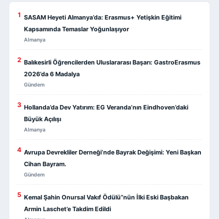
1
SASAM Heyeti Almanya’da: Erasmus+ Yetişkin Eğitimi
Kapsamında Temaslar Yoğunlaşıyor
Almanya
2
Balıkesirli Öğrencilerden Uluslararası Başarı: GastroErasmus
2026’da 6 Madalya
Gündem
3
Hollanda’da Dev Yatırım: EG Veranda’nın Eindhoven’daki
Büyük Açılışı
Almanya
4
Avrupa Devrekliler Derneği’nde Bayrak Değişimi: Yeni Başkan
Cihan Bayram.
Gündem
5
Kemal Şahin Onursal Vakıf Ödülü”nün İlki Eski Başbakan
Armin Laschet’e Takdim Edildi