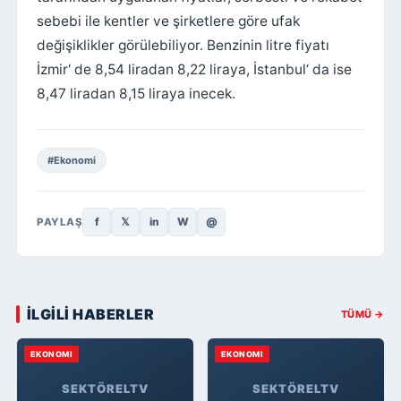
sebebi ile kentler ve şirketlere göre ufak
değişiklikler görülebiliyor. Benzinin litre fiyatı
İzmir‘ de 8,54 liradan 8,22 liraya, İstanbul‘ da ise
8,47 liradan 8,15 liraya inecek.
#Ekonomi
f
𝕏
in
W
@
PAYLAŞ
İLGİLİ HABERLER
TÜMÜ →
EKONOMI
EKONOMI
SEKTÖRELTV
SEKTÖRELTV