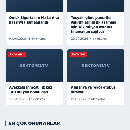
Quick Sigorta’nın Halka Arzı
Tosyalı, güneş enerjisi
Başarıyla Tamamlandı
yatırımlarının ilk aşaması
için 187 milyon avroluk
finansman sağladı
03.08.2026
•
6 dk okuma
23.07.2026
•
4 dk okuma
EKONOMI
EKONOMI
SEKTÖRELTV
SEKTÖRELTV
Ayakkabı ihracatı ilk kez
Almanya’ya rekor otobüs
100 milyon doları aştı
ihracatı
16.04.2023
•
3 dk okuma
19.11.2022
•
2 dk okuma
EN ÇOK OKUNANLAR