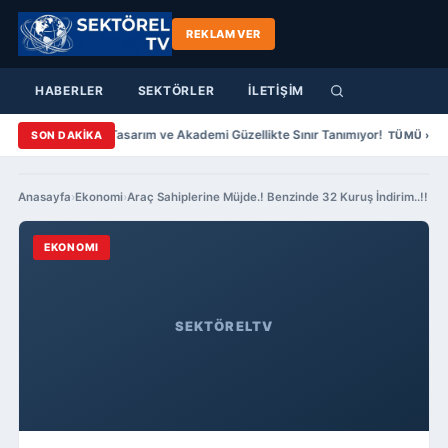
REKLAM VER
HABERLER
SEKTÖRLER
İLETİŞİM
ahar Yazıcıer Saç Tasarım ve Akademi Güzellikte Sınır Tanımıyor!
Şenol
SON DAKİKA
TÜMÜ ›
Anasayfa
›
Ekonomi
›
Araç Sahiplerine Müjde.! Benzinde 32 Kuruş İndirim..!!
EKONOMI
SEKTÖRELTV