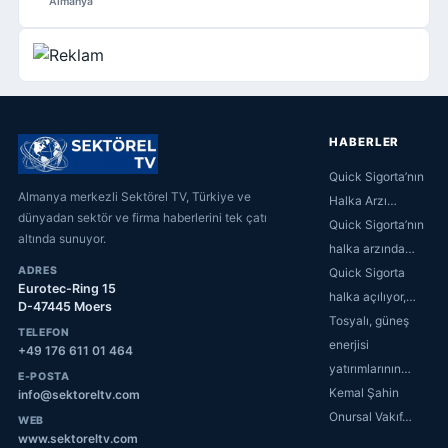
Almanya
HABERLER
Quick Sigorta’nın
Almanya merkezli Sektörel TV, Türkiye ve
Halka Arzı…
dünyadan sektör ve firma haberlerini tek çatı
Quick Sigorta’nın
altında sunuyor.
halka arzında…
ADRES
Quick Sigorta
Eurotec-Ring 15
halka açılıyor,…
D-47445 Moers
Tosyalı, güneş
TELEFON
enerjisi
+49 176 611 01 464
yatırımlarının…
E-POSTA
Kemal Şahin
info@sektoreltv.com
Onursal Vakıf…
WEB
www.sektoreltv.com