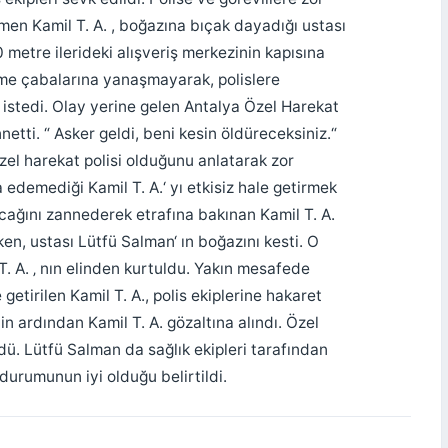
ğmen Kamil T. A. , boğazına bıçak dayadığı ustası
 metre ilerideki alışveriş merkezinin kapısına
etme çabalarına yanaşmayarak, polislere
 istedi. Olay yerine gelen Antalya Özel Harekat
tti. “ Asker geldi, beni kesin öldüreceksiniz.“
özel harekat polisi olduğunu anlatarak zor
a edemediği Kamil T. A.‘ yı etkisiz hale getirmek
olacağını zannederek etrafına bakınan Kamil T. A.
n, ustası Lütfü Salman‘ ın boğazını kesti. O
T. A. ‚ nın elinden kurtuldu. Yakın mesafede
 getirilen Kamil T. A., polis ekiplerine hakaret
nin ardından Kamil T. A. gözaltına alındı. Özel
dü. Lütfü Salman da sağlık ekipleri tarafından
durumunun iyi olduğu belirtildi.