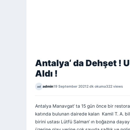
Antalya‘ da Dehşet ! U
Aldı !
admin
19 September 2021
2 dk okuma
322 views
ad
Antalya Manavgat‘ ta 15 gün önce bir restor
katında bulunan dairede kalan Kamil T. A. b
birini ustası Lütfü Salman‘ ın boğazına dayay
üzerine olay yerine çok sayıda sağlık ve polis 