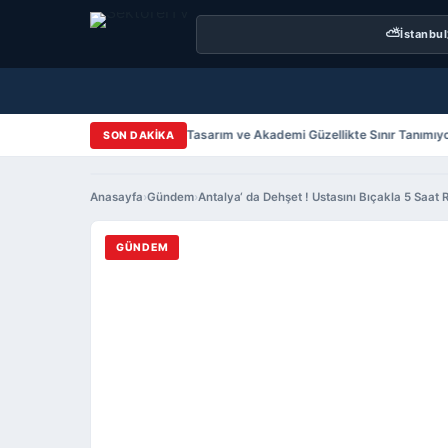
⛅
İstanbul
Bahar Yazıcıer Saç Tasarım ve Akademi Güzellikte Sınır Tanımıyor!
SON DAKİKA
Anasayfa
›
Gündem
›
Antalya‘ da Dehşet ! Ustasını Bıçakla 5 Saat R
GÜNDEM