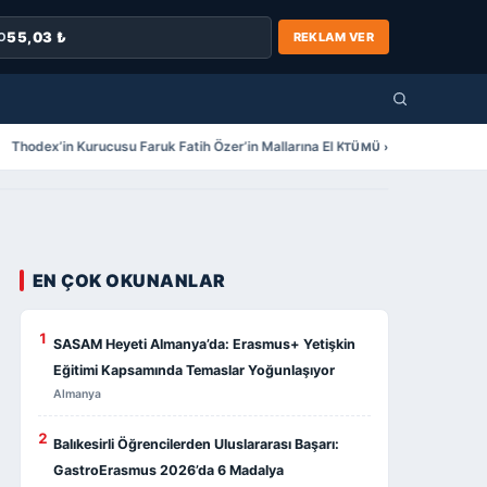
55,03 ₺
O
REKLAM VER
Thodex’in Kurucusu Faruk Fatih Özer’in Mallarına El Konuldu!
Doğalgaza 
TÜMÜ ›
EN ÇOK OKUNANLAR
1
SASAM Heyeti Almanya’da: Erasmus+ Yetişkin
Eğitimi Kapsamında Temaslar Yoğunlaşıyor
Almanya
2
Balıkesirli Öğrencilerden Uluslararası Başarı:
GastroErasmus 2026’da 6 Madalya