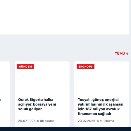
TÜMÜ →
GÜNDEM
EKONOMI
a
Quick Sigorta halka
Tosyalı, güneş enerjisi
açılıyor, borsaya yeni
yatırımlarının ilk aşaması
soluk geliyor
için 187 milyon avroluk
finansman sağladı
25.07.2026
•
6 dk okuma
23.07.2026
•
4 dk okuma