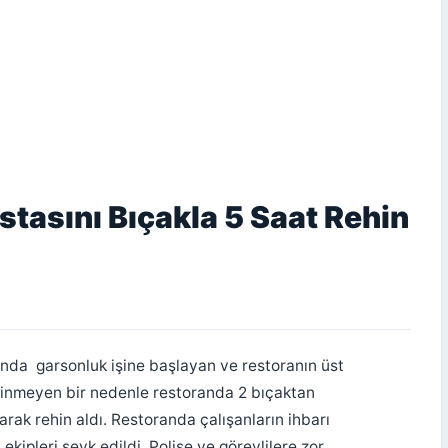
stasını Bıçakla 5 Saat Rehin
anda garsonluk işine başlayan ve restoranın üst
ilinmeyen bir nedenle restoranda 2 bıçaktan
arak rehin aldı. Restoranda çalışanların ihbarı
ekipleri sevk edildi. Polise ve görevlilere zor