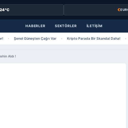
€
24°C
EUR
HABERLER
SEKTÖRLER
İLETİŞİM
Şenol Güneşten Çağrı Var
Kripto Parada Bir Skandal Daha!
ehin Aldı !