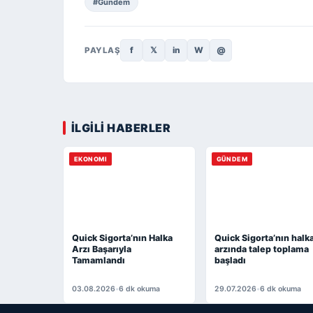
#Gündem
f
𝕏
in
W
@
PAYLAŞ
İLGİLİ HABERLER
EKONOMI
GÜNDEM
Quick Sigorta’nın Halka
Quick Sigorta’nın halk
Arzı Başarıyla
arzında talep toplama
Tamamlandı
başladı
03.08.2026
•
6 dk okuma
29.07.2026
•
6 dk okuma