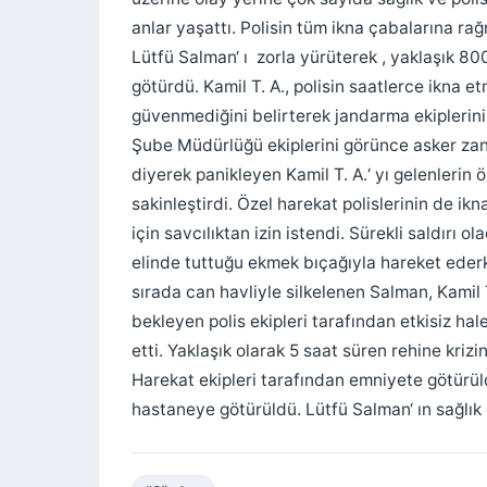
anlar yaşattı. Polisin tüm ikna çabalarına ra
Lütfü Salman‘ ı zorla yürüterek , yaklaşık 800
götürdü. Kamil T. A., polisin saatlerce ikna 
güvenmediğini belirterek jandarma ekiplerini
Şube Müdürlüğü ekiplerini görünce asker zanne
diyerek panikleyen Kamil T. A.‘ yı gelenlerin 
sakinleştirdi. Özel harekat polislerinin de ikn
için savcılıktan izin istendi. Sürekli saldırı 
elinde tuttuğu ekmek bıçağıyla hareket ederke
sırada can havliyle silkelenen Salman, Kamil 
bekleyen polis ekipleri tarafından etkisiz hale
etti. Yaklaşık olarak 5 saat süren rehine krizi
Harekat ekipleri tarafından emniyete götürül
hastaneye götürüldü. Lütfü Salman‘ ın sağlık 