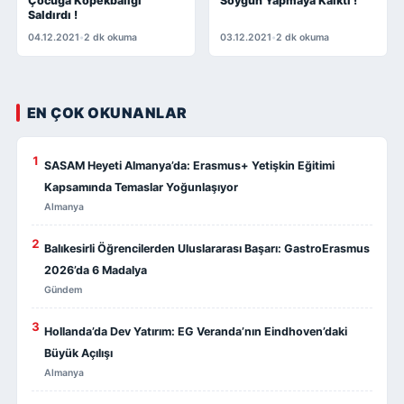
Çocuğa Köpekbalığı
Soygun Yapmaya Kalktı !
Saldırdı !
04.12.2021
•
2 dk okuma
03.12.2021
•
2 dk okuma
EN ÇOK OKUNANLAR
1
SASAM Heyeti Almanya’da: Erasmus+ Yetişkin Eğitimi
Kapsamında Temaslar Yoğunlaşıyor
Almanya
2
Balıkesirli Öğrencilerden Uluslararası Başarı: GastroErasmus
2026’da 6 Madalya
Gündem
3
Hollanda’da Dev Yatırım: EG Veranda’nın Eindhoven’daki
Büyük Açılışı
Almanya