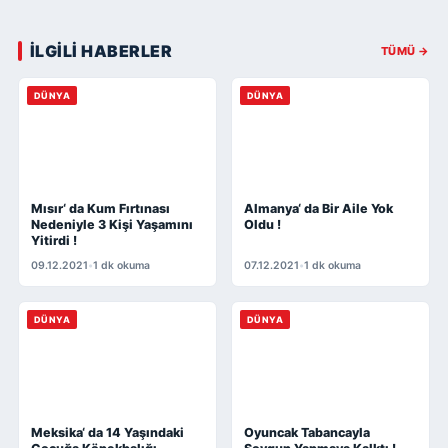
İLGİLİ HABERLER
TÜMÜ →
DÜNYA
DÜNYA
Mısır‘ da Kum Fırtınası
Almanya‘ da Bir Aile Yok
Nedeniyle 3 Kişi Yaşamını
Oldu !
Yitirdi !
09.12.2021
•
1 dk okuma
07.12.2021
•
1 dk okuma
DÜNYA
DÜNYA
Meksika‘ da 14 Yaşındaki
Oyuncak Tabancayla