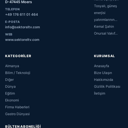
D-47445 Moers
Tosyalı, güneş
TELEFON
enerjisi
+49 176 611 01 464
yatırımlarının…
E-POSTA
Kemal Şahin
info@sektoreltv.com
Onursal Vakıf…
WEB
www.sektoreltv.com
KATEGORİLER
KURUMSAL
Almanya
Anasayfa
Bilim / Teknoloji
Bize Ulaşın
Diğer
Hakkımızda
Dünya
Gizlilik Politikası
Eğitim
İletişim
Ekonomi
Firma Haberleri
Gastro Dünyasi
BÜLTEN ABONELİĞİ