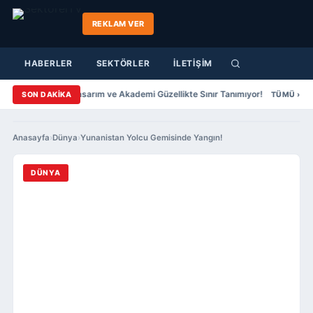
REKLAM VER
HABERLER
SEKTÖRLER
İLETİŞİM
har Yazıcıer Saç Tasarım ve Akademi Güzellikte Sınır Tanımıyor!
Şenol 
SON DAKİKA
TÜMÜ ›
Anasayfa
›
Dünya
›
Yunanistan Yolcu Gemisinde Yangın!
DÜNYA