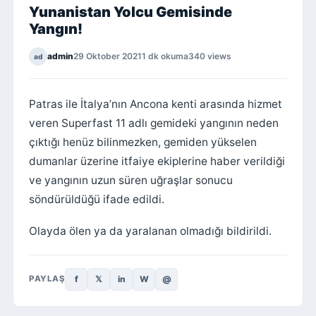
Yunanistan Yolcu Gemisinde
Yangın!
admin
29 Oktober 2021
1 dk okuma
340 views
ad
Patras ile İtalya’nın Ancona kenti arasında hizmet
veren Superfast 11 adlı gemideki yangının neden
çıktığı henüz bilinmezken, gemiden yükselen
dumanlar üzerine itfaiye ekiplerine haber verildiği
ve yangının uzun süren uğraşlar sonucu
söndürüldüğü ifade edildi.
Olayda ölen ya da yaralanan olmadığı bildirildi.
f
𝕏
in
W
@
PAYLAŞ