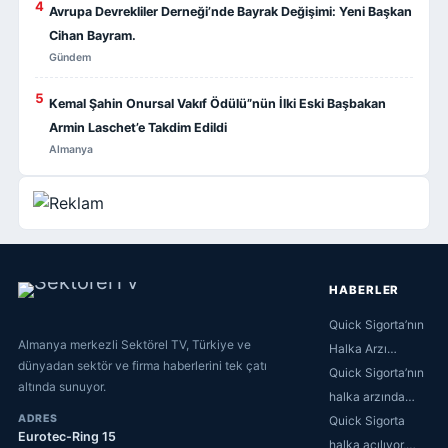
4
Avrupa Devrekliler Derneği’nde Bayrak Değişimi: Yeni Başkan
Cihan Bayram.
Gündem
5
Kemal Şahin Onursal Vakıf Ödülü”nün İlki Eski Başbakan
Armin Laschet’e Takdim Edildi
Almanya
HABERLER
Quick Sigorta’nın
Almanya merkezli Sektörel TV, Türkiye ve
Halka Arzı…
dünyadan sektör ve firma haberlerini tek çatı
Quick Sigorta’nın
altında sunuyor.
halka arzında…
ADRES
Quick Sigorta
Eurotec-Ring 15
halka açılıyor,…