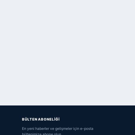
BÜLTEN ABONELİĞİ
En yeni haberler ve gelişmeler için e-posta
bültenimize abone olun.