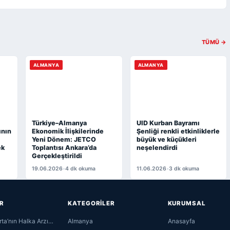
TÜMÜ →
ALMANYA
ALMANYA
Türkiye–Almanya
UID Kurban Bayramı
ının
Ekonomik İlişkilerinde
Şenliği renkli etkinliklerle
Yeni Dönem: JETCO
büyük ve küçükleri
ek
Toplantısı Ankara’da
neşelendirdi
Gerçekleştirildi
19.06.2026
•
4 dk okuma
11.06.2026
•
3 dk okuma
R
KATEGORİLER
KURUMSAL
rta’nın Halka Arzı…
Almanya
Anasayfa