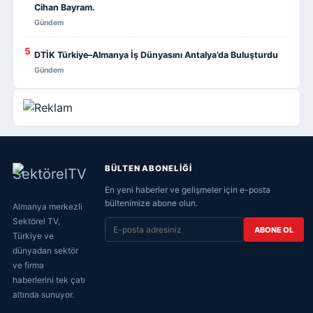
Cihan Bayram.
Gündem
5
DTİK Türkiye–Almanya İş Dünyasını Antalya’da Buluşturdu
Gündem
BÜLTEN ABONELİĞİ
En yeni haberler ve gelişmeler için e-posta
bültenimize abone olun.
Almanya merkezli
Sektörel TV,
ABONE OL
Türkiye ve
dünyadan sektör
ve firma
haberlerini tek çatı
altında sunuyor.