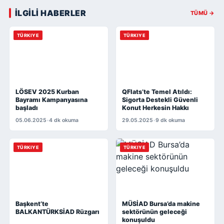
İLGİLİ HABERLER
TÜMÜ →
TÜRKIYE
TÜRKIYE
LÖSEV 2025 Kurban
QFlats’te Temel Atıldı:
Bayramı Kampanyasına
Sigorta Destekli Güvenli
başladı
Konut Herkesin Hakkı
05.06.2025
•
4 dk okuma
29.05.2025
•
9 dk okuma
TÜRKIYE
TÜRKIYE
Başkent’te
MÜSİAD Bursa’da makine
BALKANTÜRKSİAD Rüzgarı
sektörünün geleceği
konuşuldu