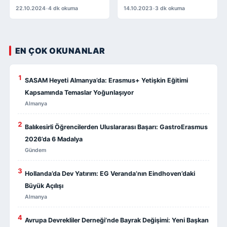
22.10.2024
•
4 dk okuma
14.10.2023
•
3 dk okuma
EN ÇOK OKUNANLAR
1
SASAM Heyeti Almanya’da: Erasmus+ Yetişkin Eğitimi
Kapsamında Temaslar Yoğunlaşıyor
Almanya
2
Balıkesirli Öğrencilerden Uluslararası Başarı: GastroErasmus
2026’da 6 Madalya
Gündem
3
Hollanda’da Dev Yatırım: EG Veranda’nın Eindhoven’daki
Büyük Açılışı
Almanya
4
Avrupa Devrekliler Derneği’nde Bayrak Değişimi: Yeni Başkan