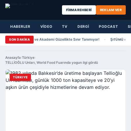
FİRMA REHBERİ
REKLAM VER
HABERLER
VİDEO
TV
DERGİ
PODCAST
S
ıcıer Saç Tasarım ve Akademi Güzellikte Sınır Tanımıyor!
Şenol Güneşt
SON DAKİKA
TÜMÜ ›
Anasayfa
›
Türkiye
›
TELLİOĞLU Unları, World Food Fuarında yogun ilgi gördü
TÜRKIYE