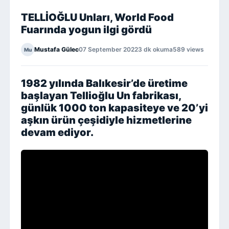
TELLİOĞLU Unları, World Food
Fuarında yogun ilgi gördü
Mustafa Gülec
07 September 2022
3 dk okuma
589 views
Mu
1982 yılında Balıkesir’de üretime
başlayan Tellioğlu Un fabrikası,
günlük 1000 ton kapasiteye ve 20’yi
aşkın ürün çeşidiyle hizmetlerine
devam ediyor.