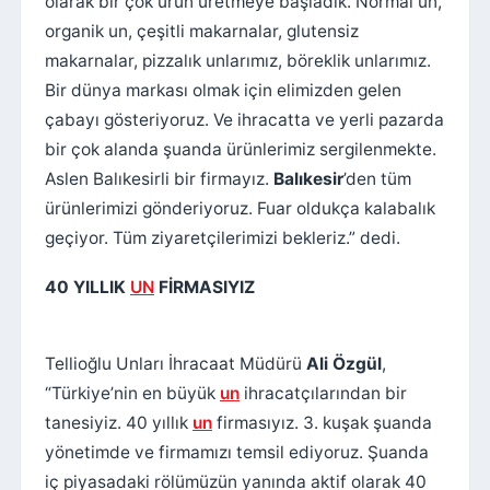
olarak bir çok ürün üretmeye başladık. Normal un,
organik un, çeşitli makarnalar, glutensiz
makarnalar, pizzalık unlarımız, böreklik unlarımız.
Bir dünya markası olmak için elimizden gelen
çabayı gösteriyoruz. Ve ihracatta ve yerli pazarda
bir çok alanda şuanda ürünlerimiz sergilenmekte.
Aslen Balıkesirli bir firmayız.
Balıkesir
’den tüm
ürünlerimizi gönderiyoruz. Fuar oldukça kalabalık
geçiyor. Tüm ziyaretçilerimizi bekleriz.” dedi.
40 YILLIK
UN
FİRMASIYIZ
Tellioğlu Unları İhracaat Müdürü
Ali Özgül
,
“Türkiye’nin en büyük
un
ihracatçılarından bir
tanesiyiz. 40 yıllık
un
firmasıyız. 3. kuşak şuanda
yönetimde ve firmamızı temsil ediyoruz. Şuanda
iç piyasadaki rölümüzün yanında aktif olarak 40