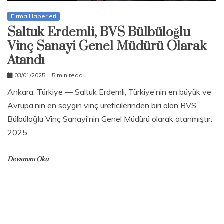
Firma Haberleri
Saltuk Erdemli, BVS Bülbüloğlu
Vinç Sanayi Genel Müdürü Olarak
Atandı
03/01/2025
5 min read
Mustafa
Ankara, Türkiye — Saltuk Erdemli, Türkiye’nin en büyük ve
Gülec
Avrupa’nın en saygın vinç üreticilerinden biri olan BVS
Bülbüloğlu Vinç Sanayi’nin Genel Müdürü olarak atanmıştır.
2025
Devamını Oku
A
n
k
a