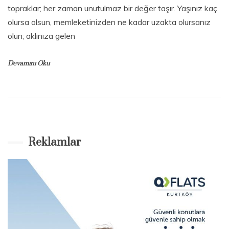
topraklar; her zaman unutulmaz bir değer taşır. Yaşınız kaç
olursa olsun, memleketinizden ne kadar uzakta olursanız
olun; aklınıza gelen
Devamını Oku
G
e
z
i
Y
Reklamlar
o
r
u
m
,
H
a
s