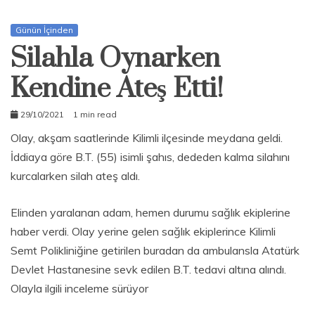
Günün İçinden
Silahla Oynarken
Kendine Ateş Etti!
29/10/2021
1 min read
admin
Olay, akşam saatlerinde Kilimli ilçesinde meydana geldi.
İddiaya göre B.T. (55) isimli şahıs, dededen kalma silahını
kurcalarken silah ateş aldı.
Elinden yaralanan adam, hemen durumu sağlık ekiplerine
haber verdi. Olay yerine gelen sağlık ekiplerince Kilimli
Semt Polikliniğine getirilen buradan da ambulansla Atatürk
Devlet Hastanesine sevk edilen B.T. tedavi altına alındı.
Olayla ilgili inceleme sürüyor