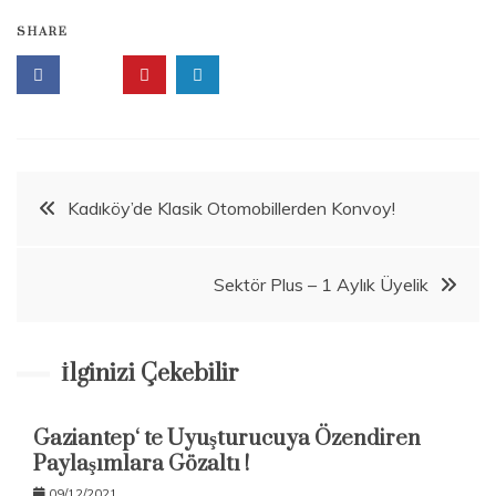
SHARE
Beitragsnavigation
Kadıköy’de Klasik Otomobillerden Konvoy!
Sektör Plus – 1 Aylık Üyelik
İlginizi Çekebilir
Gaziantep‘ te Uyuşturucuya Özendiren
Paylaşımlara Gözaltı !
09/12/2021