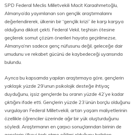
SektörelTV
SPD Federal Meclis Milletvekili Macit Karaahmetoğlu,
Almanya’da yayımlanan son gençlik araştırmalarını
değerlendirerek, ülkenin bir “gençlik krizi” ile karşı karşıya
olduğuna dikkat çekti. Federal Vekil, teşhisin ötesine
geçilerek somut çözüm önerileri hayata geçirilmezse,
Almanya’nın sadece genç nüfusunu değil, geleceğe dair
umudunu ve rekabet gücünü de kaybedeceği uyarısında
bulundu.
Ayrıca bu kapsamda yapılan araştırmaya göre, gençlerin
yaklaşık yüzde 29’unun psikolojik desteğe ihtiyaç
duyduğunu, işsiz gençlerde bu oranın yüzde 42’ye kadar
çıktığını ifade etti. Gençlerin yüzde 23’ünün borçlu olduğunu
vurgulayan Federal Milletvekili, artan yaşam maliyetlerinin
özellikle öğrenciler üzerinde ağır bir yük oluşturduğunu
söyledi. Araştırmanın en çarpıcı sonuçlarından birinin de
gençlerin ülkeyi terk etme eğilimi olduğunu belirten