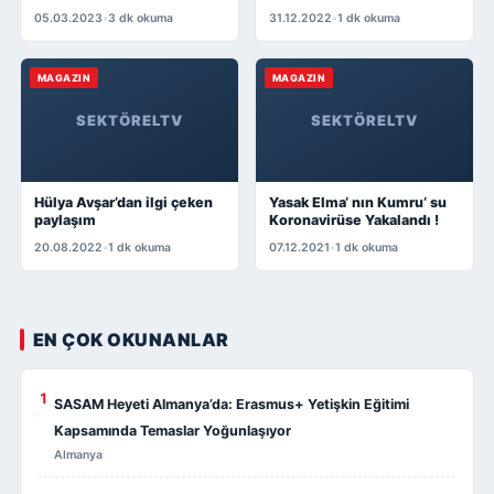
05.03.2023
•
3 dk okuma
31.12.2022
•
1 dk okuma
MAGAZIN
MAGAZIN
SEKTÖRELTV
SEKTÖRELTV
Hülya Avşar’dan ilgi çeken
Yasak Elma‘ nın Kumru‘ su
paylaşım
Koronavirüse Yakalandı !
20.08.2022
•
1 dk okuma
07.12.2021
•
1 dk okuma
EN ÇOK OKUNANLAR
1
SASAM Heyeti Almanya’da: Erasmus+ Yetişkin Eğitimi
Kapsamında Temaslar Yoğunlaşıyor
Almanya