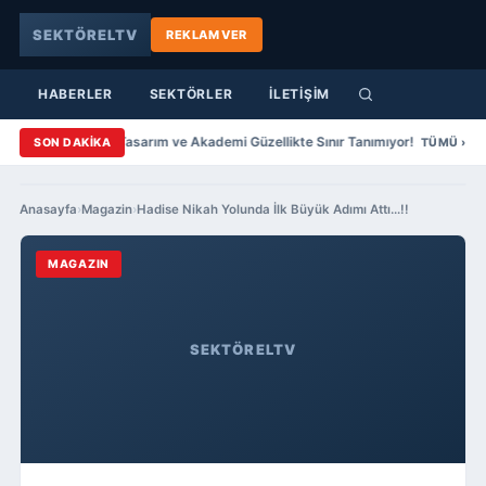
SEKTÖRELTV
REKLAM VER
HABERLER
SEKTÖRLER
İLETİŞİM
ahar Yazıcıer Saç Tasarım ve Akademi Güzellikte Sınır Tanımıyor!
Şenol
SON DAKİKA
TÜMÜ ›
Anasayfa
›
Magazin
›
Hadise Nikah Yolunda İlk Büyük Adımı Attı…!!
MAGAZIN
SEKTÖRELTV