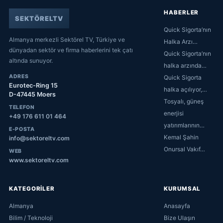
HABERLER
SEKTÖRELTV
Quick Sigorta’nın
Almanya merkezli Sektörel TV, Türkiye ve
Halka Arzı…
dünyadan sektör ve firma haberlerini tek çatı
Quick Sigorta’nın
altında sunuyor.
halka arzında…
ADRES
Quick Sigorta
Eurotec-Ring 15
halka açılıyor,…
D-47445 Moers
Tosyalı, güneş
TELEFON
enerjisi
+49 176 611 01 464
yatırımlarının…
E-POSTA
Kemal Şahin
info@sektoreltv.com
Onursal Vakıf…
WEB
www.sektoreltv.com
KATEGORİLER
KURUMSAL
Almanya
Anasayfa
Bilim / Teknoloji
Bize Ulaşın