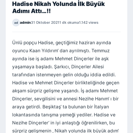
Hadise Nikah Yolunda İlk Büyük
Adımı Attı…!!
admin
31 Oktober 2021
1 dk okuma
1.142 views
ad
Ünlü popçu Hadise, geçtiğimiz haziran ayında
oyuncu Kaan Yıldırım‘ dan ayrılmıştı. Temmuz
ayında ise iş adamı Mehmet Dinçerler ile aşk
yaşamaya başladı. Şarkıcı, Dinçerler Ailesi
tarafından istenmeyen gelin olduğu iddia edildi.
Hadise ve Mehmet Dinçerler birlikteliğinde geçen
akşam sürpriz gelişme yaşandı. İş adamı Mehmet
Dinçerler, sevgilisini ve annesi Nezihe Hanım‘ ı bir
araya getirdi. Beşiktaş‘ ta bulunan bir İtalyan
lokantasında tanışma yemeği yediler. Hadise ve
Nezihe Dinçerler‘ in iyi anlaştığı öğrenilirken, bu
sürpriz gelişmenin ‚ Nikah yolunda ilk büyük adım‘