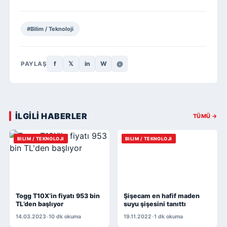
#Bilim / Teknoloji
f
𝕏
in
W
@
PAYLAŞ
İLGİLİ HABERLER
TÜMÜ →
BILIM / TEKNOLOJI
BILIM / TEKNOLOJI
Togg T10X’in fiyatı 953 bin
Şişecam en hafif maden
TL’den başlıyor
suyu şişesini tanıttı
14.03.2023
•
10 dk okuma
19.11.2022
•
1 dk okuma