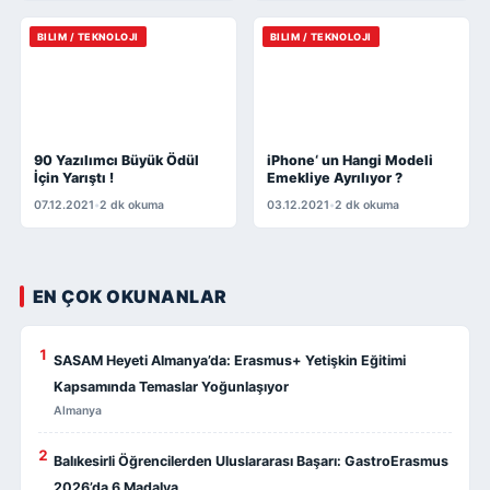
BILIM / TEKNOLOJI
BILIM / TEKNOLOJI
90 Yazılımcı Büyük Ödül
iPhone‘ un Hangi Modeli
İçin Yarıştı !
Emekliye Ayrılıyor ?
07.12.2021
•
2 dk okuma
03.12.2021
•
2 dk okuma
EN ÇOK OKUNANLAR
1
SASAM Heyeti Almanya’da: Erasmus+ Yetişkin Eğitimi
Kapsamında Temaslar Yoğunlaşıyor
Almanya
2
Balıkesirli Öğrencilerden Uluslararası Başarı: GastroErasmus
2026’da 6 Madalya