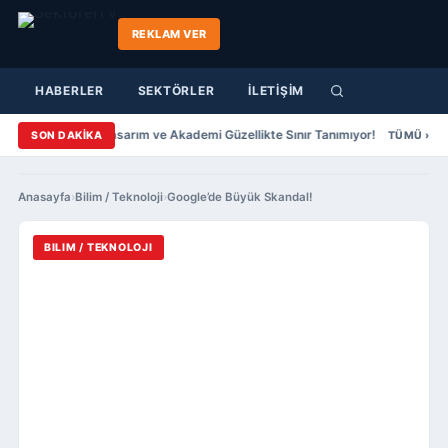
REKLAM VER
HABERLER
SEKTÖRLER
İLETİŞİM
har Yazıcıer Saç Tasarım ve Akademi Güzellikte Sınır Tanımıyor!
Şenol 
SON DAKİKA
TÜMÜ ›
Anasayfa
›
Bilim / Teknoloji
›
Google’de Büyük Skandal!
BILIM / TEKNOLOJI