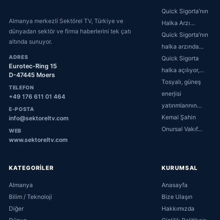
Quick Sigorta’nın
Almanya merkezli Sektörel TV, Türkiye ve
Halka Arzı…
dünyadan sektör ve firma haberlerini tek çatı
Quick Sigorta’nın
altında sunuyor.
halka arzında…
ADRES
Quick Sigorta
Eurotec-Ring 15
halka açılıyor,…
D-47445 Moers
Tosyalı, güneş
TELEFON
enerjisi
+49 176 611 01 464
yatırımlarının…
E-POSTA
Kemal Şahin
info@sektoreltv.com
Onursal Vakıf…
WEB
www.sektoreltv.com
KATEGORİLER
KURUMSAL
Almanya
Anasayfa
Bilim / Teknoloji
Bize Ulaşın
Diğer
Hakkımızda