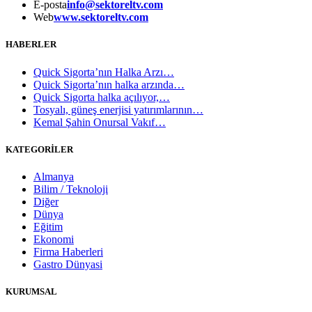
E-posta
info@sektoreltv.com
Web
www.sektoreltv.com
HABERLER
Quick Sigorta’nın Halka Arzı…
Quick Sigorta’nın halka arzında…
Quick Sigorta halka açılıyor,…
Tosyalı, güneş enerjisi yatırımlarının…
Kemal Şahin Onursal Vakıf…
KATEGORİLER
Almanya
Bilim / Teknoloji
Diğer
Dünya
Eğitim
Ekonomi
Firma Haberleri
Gastro Dünyasi
KURUMSAL