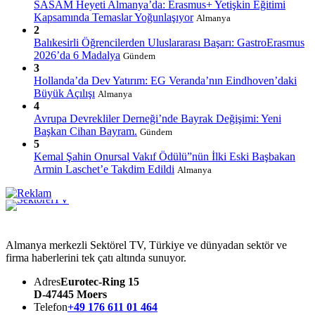
SASAM Heyeti Almanya’da: Erasmus+ Yetişkin Eğitimi
Kapsamında Temaslar Yoğunlaşıyor
Almanya
2
Balıkesirli Öğrencilerden Uluslararası Başarı: GastroErasmus
2026’da 6 Madalya
Gündem
3
Hollanda’da Dev Yatırım: EG Veranda’nın Eindhoven’daki
Büyük Açılışı
Almanya
4
Avrupa Devrekliler Derneği’nde Bayrak Değişimi: Yeni
Başkan Cihan Bayram.
Gündem
5
Kemal Şahin Onursal Vakıf Ödülü”nün İlki Eski Başbakan
Armin Laschet’e Takdim Edildi
Almanya
Almanya merkezli Sektörel TV, Türkiye ve dünyadan sektör ve
firma haberlerini tek çatı altında sunuyor.
Adres
Eurotec-Ring 15
D-47445 Moers
Telefon
+49 176 611 01 464