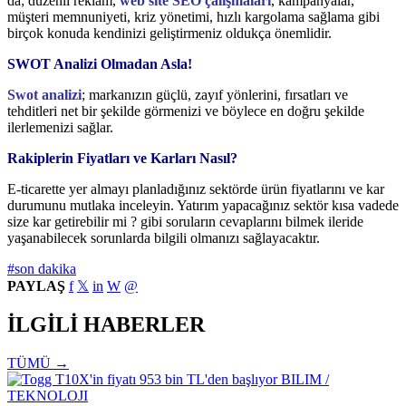
da; düzenli reklam,
web site SEO çalışmaları
, kampanyalar,
müşteri memnuniyeti, kriz yönetimi, hızlı kargolama sağlama gibi
birçok konuda kendinizi geliştirmeniz oldukça önemlidir.
SWOT Analizi Olmadan Asla!
Swot analizi
; markanızın güçlü, zayıf yönlerini, fırsatları ve
tehditleri net bir şekilde görmenizi ve böylece en doğru şekilde
ilerlemenizi sağlar.
Rakiplerin Fiyatları ve Karları Nasıl?
E-ticarette yer almayı planladığınız sektörde ürün fiyatlarını ve kar
durumunu mutlaka inceleyin. Yatırım yapacağınız sektör kısa vadede
size kar getirebilir mi ? gibi soruların cevaplarını bilmek ileride
yaşanabilecek sorunlarda bilgili olmanızı sağlayacaktır.
#son dakika
PAYLAŞ
f
𝕏
in
W
@
İLGİLİ HABERLER
TÜMÜ →
BILIM /
TEKNOLOJI