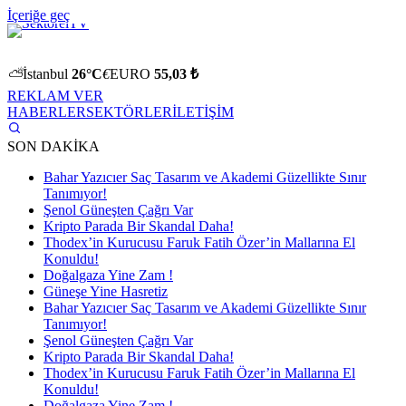
İçeriğe geç
⛅
İstanbul
26°C
€
EURO
55,03 ₺
REKLAM VER
HABERLER
SEKTÖRLER
İLETİŞİM
SON DAKİKA
Bahar Yazıcıer Saç Tasarım ve Akademi Güzellikte Sınır
Tanımıyor!
Şenol Güneşten Çağrı Var
Kripto Parada Bir Skandal Daha!
Thodex’in Kurucusu Faruk Fatih Özer’in Mallarına El
Konuldu!
Doğalgaza Yine Zam !
Güneşe Yine Hasretiz
Bahar Yazıcıer Saç Tasarım ve Akademi Güzellikte Sınır
Tanımıyor!
Şenol Güneşten Çağrı Var
Kripto Parada Bir Skandal Daha!
Thodex’in Kurucusu Faruk Fatih Özer’in Mallarına El
Konuldu!
Doğalgaza Yine Zam !