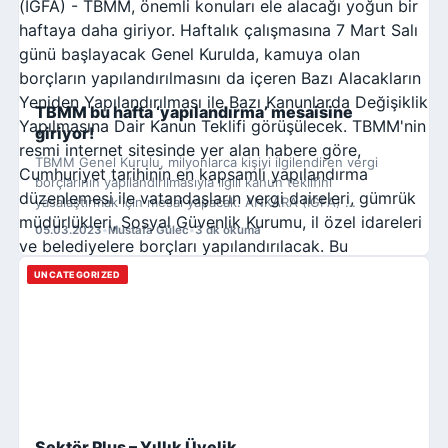
TBMM bu hafta ‘yapılandırma’ mesaisine
giriyor!
TBMM Genel Kurulu, milyonlarca kişiyi ilgilendiren vergi
borçlarının yapılandırılmasıyla ilgili kanun teklifini
yasalaştırmak için mesai yapacak. ANKARA (İGFA) …
05.03.2023
•
Mustafa Gülec
•
3 dk okuma
UNCATEGORIZED
Sektör Plus – Yıllık Üyelik