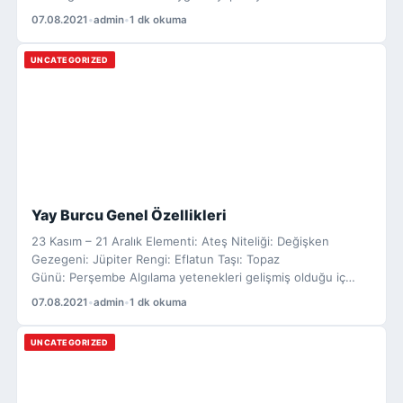
07.08.2021
•
admin
•
1 dk okuma
UNCATEGORIZED
Yay Burcu Genel Özellikleri
23 Kasım – 21 Aralık Elementi: Ateş Niteliği: Değişken
Gezegeni: Jüpiter Rengi: Eflatun Taşı: Topaz
Günü: Perşembe Algılama yetenekleri gelişmiş olduğu iç…
07.08.2021
•
admin
•
1 dk okuma
UNCATEGORIZED