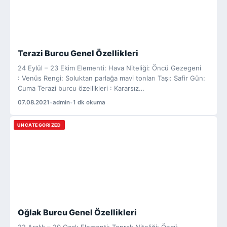
Terazi Burcu Genel Özellikleri
24 Eylül – 23 Ekim Elementi: Hava Niteliği: Öncü Gezegeni
: Venüs Rengi: Soluktan parlağa mavi tonları Taşı: Safir Gün:
Cuma Terazi burcu özellikleri : Kararsız…
07.08.2021
•
admin
•
1 dk okuma
UNCATEGORIZED
Oğlak Burcu Genel Özellikleri