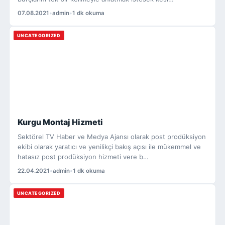
07.08.2021
•
admin
•
1 dk okuma
UNCATEGORIZED
Kurgu Montaj Hizmeti
Sektörel TV Haber ve Medya Ajansı olarak post prodüksiyon
ekibi olarak yaratıcı ve yenilikçi bakış açısı ile mükemmel ve
hatasız post prodüksiyon hizmeti vere b…
22.04.2021
•
admin
•
1 dk okuma
UNCATEGORIZED