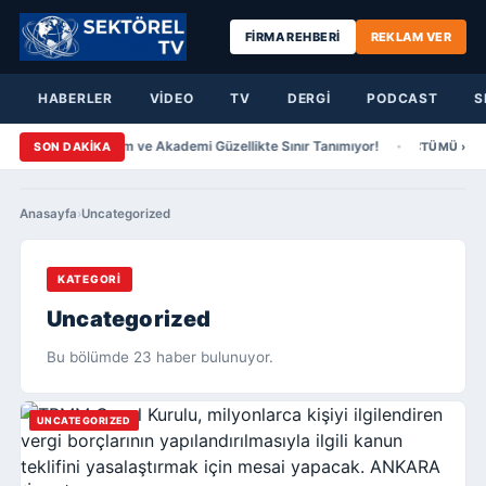
FİRMA REHBERİ
REKLAM VER
HABERLER
VİDEO
TV
DERGİ
PODCAST
S
zıcıer Saç Tasarım ve Akademi Güzellikte Sınır Tanımıyor!
Şenol Güneşt
SON DAKİKA
TÜMÜ ›
Anasayfa
›
Uncategorized
KATEGORİ
Uncategorized
Bu bölümde 23 haber bulunuyor.
UNCATEGORIZED