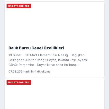
UNCATEGORIZED
Balık Burcu Genel Özellikleri
19 Şubat – 20 Mart Elementi: Su Niteliği: Değişken
Gezegeni: Jüpiter Rengi: Beyaz, lavanta Taşı: Ay taşı
Günü: Perşembe Duyarlılık ve sabır bu burç…
07.08.2021
•
admin
•
1 dk okuma
UNCATEGORIZED