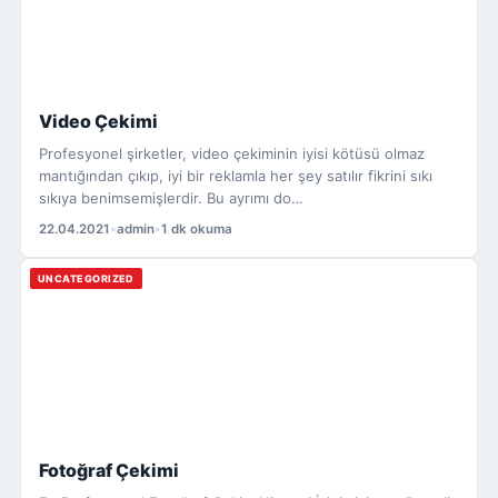
Video Çekimi
Profesyonel şirketler, video çekiminin iyisi kötüsü olmaz
mantığından çıkıp, iyi bir reklamla her şey satılır fikrini sıkı
sıkıya benimsemişlerdir. Bu ayrımı do…
22.04.2021
•
admin
•
1 dk okuma
UNCATEGORIZED
Fotoğraf Çekimi