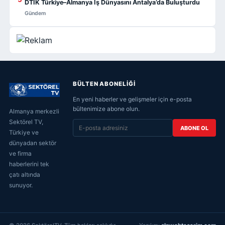
DTİK Türkiye–Almanya İş Dünyasını Antalya’da Buluşturdu
Gündem
BÜLTEN ABONELİĞİ
En yeni haberler ve gelişmeler için e-posta
bültenimize abone olun.
Almanya merkezli
Sektörel TV,
ABONE OL
Türkiye ve
dünyadan sektör
ve firma
haberlerini tek
çatı altında
sunuyor.