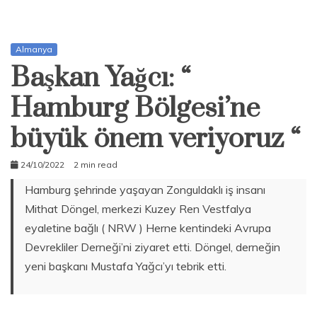
Almanya
Başkan Yağcı: “
Hamburg Bölgesi’ne
büyük önem veriyoruz “
24/10/2022
2 min read
Mustafa
Hamburg şehrinde yaşayan Zonguldaklı iş insanı
Gülec
Mithat Döngel, merkezi Kuzey Ren Vestfalya
eyaletine bağlı ( NRW ) Herne kentindeki Avrupa
Devrekliler Derneği’ni ziyaret etti. Döngel, derneğin
yeni başkanı Mustafa Yağcı’yı tebrik etti.