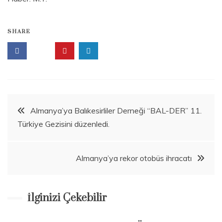
SHARE
Beitragsnavigation
Almanya’ya Balıkesirliler Derneği “BAL-DER” 11.
Türkiye Gezisini düzenledi.
Almanya’ya rekor otobüs ihracatı
İlginizi Çekebilir