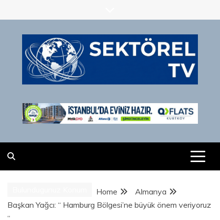
Skip
to
content
SektörelTV
Almanya merkezli Sektörel TV, Türkiye ve dünyadan sektör
ve firma haberlerini tek çatı altında sunuyor.
Bulundugunuz Konum
Home
Almanya
Başkan Yağcı: “ Hamburg Bölgesi’ne büyük önem veriyoruz
“