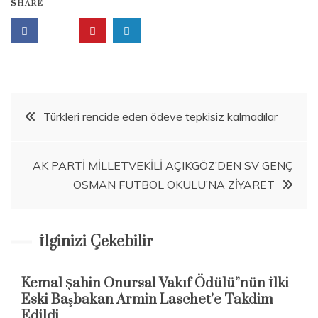
SHARE
Beitragsnavigation
Türkleri rencide eden ödeve tepkisiz kalmadılar
AK PARTİ MİLLETVEKİLİ AÇIKGÖZ’DEN SV GENÇ
OSMAN FUTBOL OKULU’NA ZİYARET
İlginizi Çekebilir
Kemal Şahin Onursal Vakıf Ödülü”nün İlki
Eski Başbakan Armin Laschet’e Takdim
Edildi