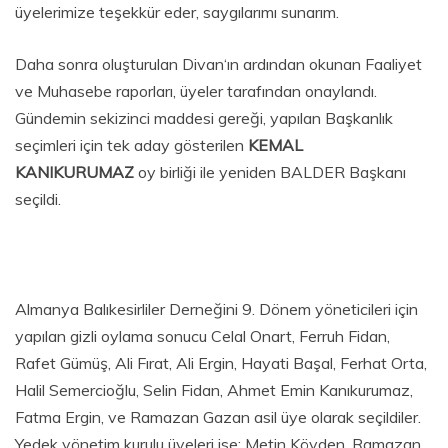
üyelerimize teşekkür eder, saygılarımı sunarım.
Daha sonra oluşturulan Divan‘ın ardından okunan Faaliyet
ve Muhasebe raporları, üyeler tarafından onaylandı.
Gündemin sekizinci maddesi gereği, yapılan Başkanlık
seçimleri için tek aday gösterilen
KEMAL
KANIKURUMAZ
oy birliği ile yeniden BALDER Başkanı
seçildi.
Almanya Balıkesirliler Derneğini 9. Dönem yöneticileri için
yapılan gizli oylama sonucu Celal Onart, Ferruh Fidan,
Rafet Gümüş, Ali Fırat, Ali Ergin, Hayati Başal, Ferhat Orta,
Halil Semercioğlu, Selin Fidan, Ahmet Emin Kanıkurumaz,
Fatma Ergin, ve Ramazan Gazan asil üye olarak seçildiler.
Yedek yönetim kurulu üyeleri ise; Metin Köyden, Ramazan