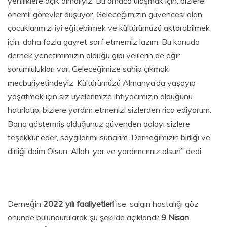
yeniliklere açık olmalıyız. Bu amaca ulaşmak için, bizlere
önemli görevler düşüyor. Geleceğimizin güvencesi olan
çocuklarımızı iyi eğitebilmek ve kültürümüzü aktarabilmek
için, daha fazla gayret sarf etmemiz lazım. Bu konuda
dernek yönetimimizin olduğu gibi velilerin de ağır
sorumlulukları var. Geleceğimize sahip çıkmak
mecburiyetindeyiz. Kültürümüzü Almanya’da yaşayıp
yaşatmak için siz üyelerimize ihtiyacımızın olduğunu
hatırlatıp, bizlere yardım etmenizi sizlerden rica ediyorum.
Bana göstermiş olduğunuz güvenden dolayı sizlere
teşekkür eder, saygılarımı sunarım. Derneğimizin birliği ve
dirliği daim Olsun. Allah, yar ve yardımcımız olsun” dedi.
Derneğin
2022 yılı faaliyetleri
ise, salgın hastalığı göz
önünde bulundurularak şu şekilde açıklandı:
9 Nisan