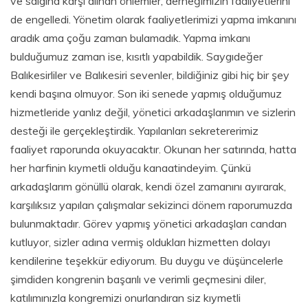
ve salgına karşı alınan önlemler, derneğimizin faaliyetlerini
de engelledi. Yönetim olarak faaliyetlerimizi yapma imkanını
aradık ama çoğu zaman bulamadık. Yapma imkanı
bulduğumuz zaman ise, kısıtlı yapabildik. Saygıdeğer
Balıkesirliler ve Balıkesiri sevenler, bildiğiniz gibi hiç bir şey
kendi başına olmuyor. Son iki senede yapmış olduğumuz
hizmetleride yanlız değil, yönetici arkadaşlarımın ve sizlerin
desteği ile gerçekleştirdik. Yapılanları sekretererimiz
faaliyet raporunda okuyacaktır. Okunan her satırında, hatta
her harfinin kıymetli olduğu kanaatindeyim. Çünkü
arkadaşlarım gönüllü olarak, kendi özel zamanını ayırarak,
karşılıksız yapılan çalışmalar sekizinci dönem raporumuzda
bulunmaktadır. Görev yapmış yönetici arkadaşları candan
kutluyor, sizler adına vermiş oldukları hizmetten dolayı
kendilerine teşekkür ediyorum. Bu duygu ve düşüncelerle
şimdiden kongrenin başarılı ve verimli geçmesini diler,
katılımınızla kongremizi onurlandıran siz kıymetli