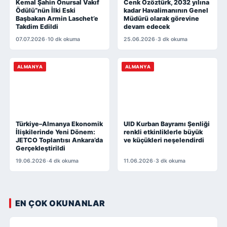
Kemal Şahin Onursal Vakıf
Cenk Özöztürk, 2032 yılına
Ödülü”nün İlki Eski
kadar Havalimanının Genel
Başbakan Armin Laschet’e
Müdürü olarak görevine
Takdim Edildi
devam edecek
07.07.2026
•
10 dk okuma
25.06.2026
•
3 dk okuma
ALMANYA
ALMANYA
Türkiye–Almanya Ekonomik
UID Kurban Bayramı Şenliği
İlişkilerinde Yeni Dönem:
renkli etkinliklerle büyük
JETCO Toplantısı Ankara’da
ve küçükleri neşelendirdi
Gerçekleştirildi
19.06.2026
•
4 dk okuma
11.06.2026
•
3 dk okuma
EN ÇOK OKUNANLAR