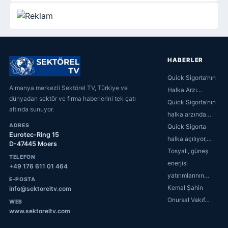
HABERLER
Quick Sigorta’nın
Almanya merkezli Sektörel TV, Türkiye ve
Halka Arzı…
dünyadan sektör ve firma haberlerini tek çatı
Quick Sigorta’nın
altında sunuyor.
halka arzında…
ADRES
Quick Sigorta
Eurotec-Ring 15
halka açılıyor,…
D-47445 Moers
Tosyalı, güneş
TELEFON
enerjisi
+49 176 611 01 464
yatırımlarının…
E-POSTA
Kemal Şahin
info@sektoreltv.com
Onursal Vakıf…
WEB
www.sektoreltv.com