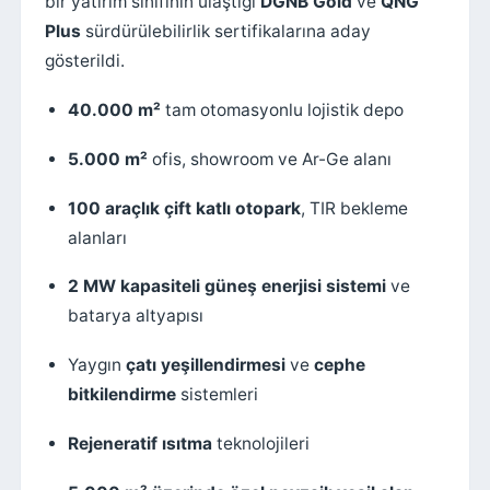
bir yatırım sınıfının ulaştığı
DGNB Gold
ve
QNG
Plus
sürdürülebilirlik sertifikalarına aday
gösterildi.
40.000 m²
tam otomasyonlu lojistik depo
5.000 m²
ofis, showroom ve Ar-Ge alanı
100 araçlık çift katlı otopark
, TIR bekleme
alanları
2 MW kapasiteli güneş enerjisi sistemi
ve
batarya altyapısı
Yaygın
çatı yeşillendirmesi
ve
cephe
bitkilendirme
sistemleri
Rejeneratif ısıtma
teknolojileri