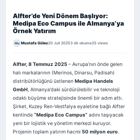
Alfter’de Yeni Dönem Başlıyor:
Medipa Eco Campus ile Almanya’ya
Örnek Yatırım
Mustafa Gülec
20 Juli 2025
3 dk okuma
35 views
Mu
Alfter, 8 Temmuz 2025
– Avrupa’nın önde gelen
halı markalarının (Merinos, Dinarsu, Padisah)
distribütörlüğünü üstlenen
Medipa Handels
GmbH
, Almanya’daki sürdürülebilir ve teknoloji
odaklı büyüme stratejisinde önemli bir adım attı.
Şirket, Kuzey Ren-Vestfalya eyaletine bağlı Alfter
kentinde
“Medipa Eco Campus”
adını taşıyacak
yeni bir lojistik ve yönetim merkezi kuruyor.
Projenin toplam yatırım hacmi
50 milyon euro
.