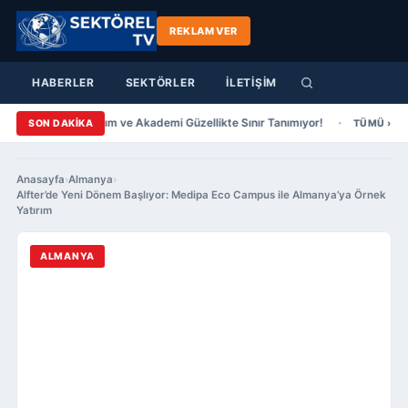
REKLAM VER
HABERLER
SEKTÖRLER
İLETİŞİM
azıcıer Saç Tasarım ve Akademi Güzellikte Sınır Tanımıyor!
Şenol Güneş
SON DAKİKA
TÜMÜ ›
Anasayfa
›
Almanya
›
Alfter’de Yeni Dönem Başlıyor: Medipa Eco Campus ile Almanya’ya Örnek
Yatırım
ALMANYA