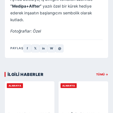
“Medipa+Alfter”
yazılı özel bir kürek hediye
ederek inşaatın başlangıcını sembolik olarak
kutladı.
Fotoğraflar: Özel
f
𝕏
in
W
@
PAYLAŞ
İLGİLİ HABERLER
TÜMÜ →
ALMANYA
ALMANYA